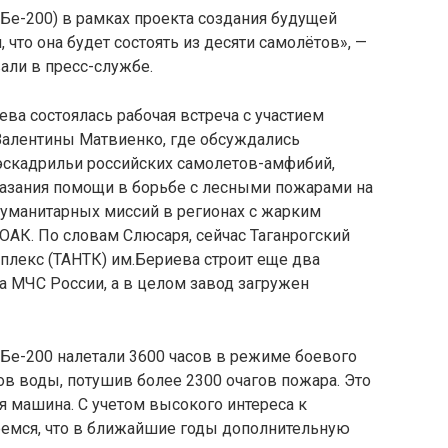
Бе-200) в рамках проекта создания будущей
 что она будет состоять из десяти самолётов», —
али в пресс-службе.
ва состоялась рабочая встреча с участием
Валентины Матвиенко, где обсуждались
эскадрильи российских самолетов-амфибий,
казания помощи в борьбе с лесными пожарами на
 гуманитарных миссий в регионах с жарким
ОАК. По словам Слюсаря, сейчас Таганрогский
плекс (ТАНТК) им.Бериева строит еще два
а МЧС России, а в целом завод загружен
Бе-200 налетали 3600 часов в режиме боевого
ов воды, потушив более 2300 очагов пожара. Это
 машина. С учетом высокого интереса к
емся, что в ближайшие годы дополнительную