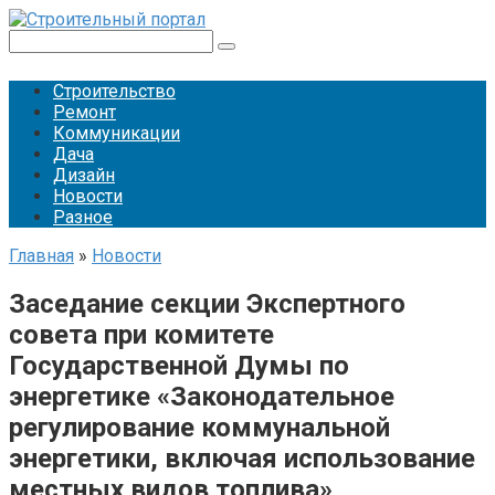
Перейти
к
Поиск:
контенту
Строительство
Ремонт
Коммуникации
Дача
Дизайн
Новости
Разное
Главная
»
Новости
Заседание секции Экспертного
совета при комитете
Государственной Думы по
энергетике «Законодательное
регулирование коммунальной
энергетики, включая использование
местных видов топлива»