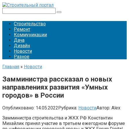
Перейти
к
Поиск:
контенту
Строительство
Ремонт
Коммуникации
Дача
Дизайн
Новости
Разное
Главная
»
Новости
Замминистра рассказал о новых
направлениях развития «Умных
городов» в России
Опубликовано:
14.05.2022
Рубрика:
Новости
Автор:
Alex
Замминистра строительства и ЖКХ РФ Константин
Михайлик принял участие в третьем ежегодном форуме
по цифровизации городской среды и ЖКХ Forum.Digital