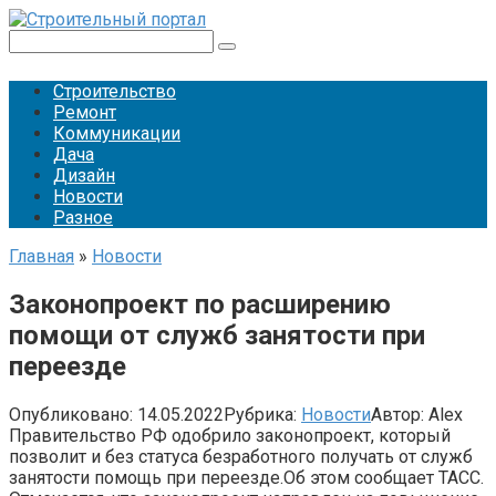
Перейти
к
Поиск:
контенту
Строительство
Ремонт
Коммуникации
Дача
Дизайн
Новости
Разное
Главная
»
Новости
Законопроект по расширению
помощи от служб занятости при
переезде
Опубликовано:
14.05.2022
Рубрика:
Новости
Автор:
Alex
Правительство РФ одобрило законопроект, который
позволит и без статуса безработного получать от служб
занятости помощь при переезде.Об этом сообщает ТАСС.