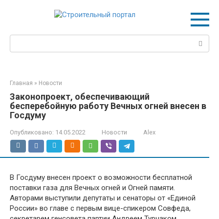
Перейти
к
контенту
Поиск:
Главная
»
Новости
Законопроект, обеспечивающий
бесперебойную работу Вечных огней внесен в
Госдуму
Опубликовано:
14.05.2022
Новости
Alex
В Госдуму внесен проект о возможности бесплатной
поставки газа для Вечных огней и Огней памяти.
Авторами выступили депутаты и сенаторы от «Единой
России» во главе с первым вице-спикером Совфеда,
секретарем генсовета партии Андреем Турчаком.