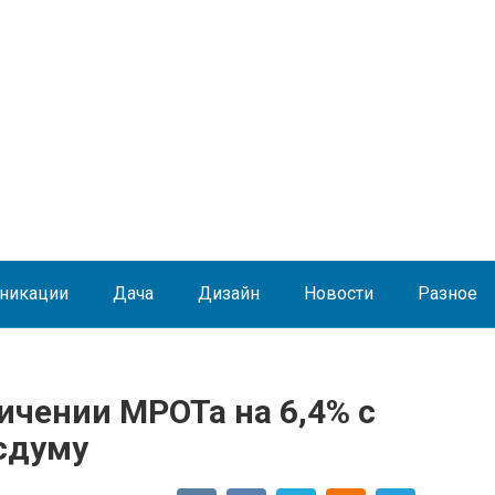
никации
Дача
Дизайн
Новости
Разное
ичении МРОТа на 6,4% с
осдуму