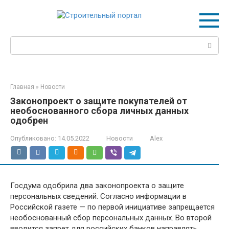
Перейти
к
контенту
Поиск:
Главная
»
Новости
Законопроект о защите покупателей от
необоснованного сбора личных данных
одобрен
Опубликовано:
14.05.2022
Новости
Alex
Госдума одобрила два законопроекта о защите
персональных сведений. Согласно информации в
Российской газете — по первой инициативе запрещается
необоснованный сбор персональных данных. Во второй
вводится запрет для российских банков направлять