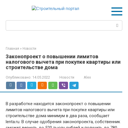
Перейти
к
контенту
Поиск:
Главная
»
Новости
Законопроект о повышении лимитов
налогового вычета при покупке квартиры или
строительстве дома
Опубликовано:
14.05.2022
Новости
Alex
В разработке находится законопроект о повышении
лимитов налогового вычета при покупке квартиры или
строительстве дома минимум в два раза, сообщает
lenta.ru. В случае одобрения законопроекта, собственник
сможет вернуть до 520 тысяч рублей и получить до 780