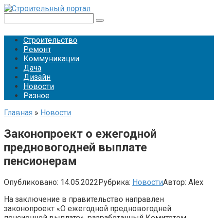
Перейти
к
Поиск:
контенту
Строительство
Ремонт
Коммуникации
Дача
Дизайн
Новости
Разное
Главная
»
Новости
Законопроект о ежегодной
предновогодней выплате
пенсионерам
Опубликовано:
14.05.2022
Рубрика:
Новости
Автор:
Alex
На заключение в правительство направлен
законопроект «О ежегодной предновогодней
пенсионной выплате», разработанный Комитетом