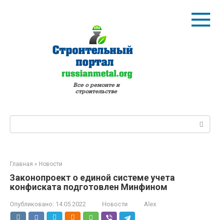
Перейти
к
контенту
Поиск:
Главная
»
Новости
Законопроект о единой системе учета
конфиската подготовлен Минфином
Опубликовано:
14.05.2022
Новости
Alex