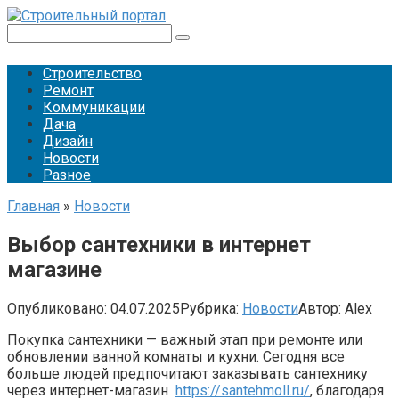
Перейти
к
Поиск:
контенту
Строительство
Ремонт
Коммуникации
Дача
Дизайн
Новости
Разное
Главная
»
Новости
Выбор сантехники в интернет
магазине
Опубликовано:
04.07.2025
Рубрика:
Новости
Автор:
Alex
Покупка сантехники — важный этап при ремонте или
обновлении ванной комнаты и кухни. Сегодня все
больше людей предпочитают заказывать сантехнику
через интернет-магазин
https://santehmoll.ru/
, благодаря