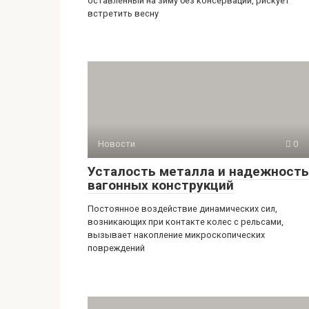
оставленный на зиму без консервации, рискует
встретить весну
Новости
0
Усталость металла и надежность
вагонных конструкций
Постоянное воздействие динамических сил,
возникающих при контакте колес с рельсами,
вызывает накопление микроскопических
повреждений