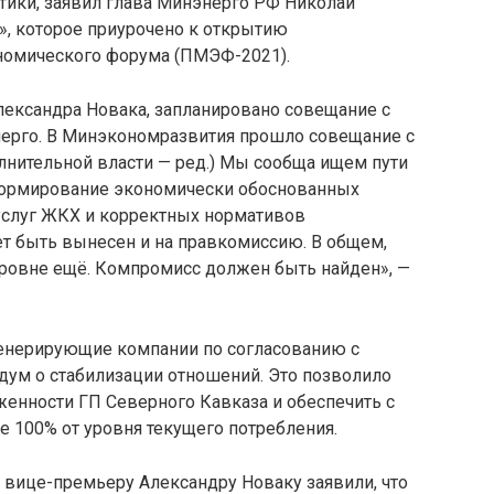
тики, заявил глава Минэнерго РФ Николай
, которое приурочено к открытию
номического форума (ПМЭФ-2021).
ександра Новака, запланировано совещание с
рго. В Минэкономразвития прошло совещание с
нительной власти — ред.) Мы сообща ищем пути
 формирование экономически обоснованных
услуг ЖКХ и корректных нормативов
ет быть вынесен и на правкомиссию. В общем,
ровне ещё. Компромисс должен быть найден», —
 генерирующие компании по согласованию с
ум о стабилизации отношений. Это позволило
женности ГП Северного Кавказа и обеспечить с
 100% от уровня текущего потребления.
 вице-премьеру Александру Новаку заявили, что