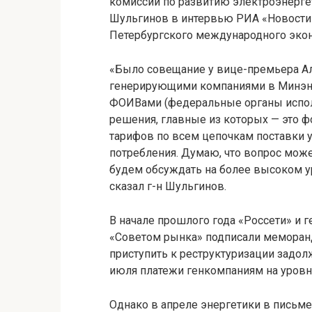
комиссии по развитию электроэнерге
Шульгинов в интервью РИА «Новости»
Петербургского международного эко
«Было совещание у вице-премьера Ал
генерирующими компаниями в Минэне
ФОИВами (федеральные органы испол
решения, главные из которых — это
тарифов по всем цепочкам поставки 
потребления. Думаю, что вопрос мож
будем обсуждать на более высоком у
сказал г-н Шульгинов.
В начале прошлого года «Россети» и
«Советом рынка» подписали меморанд
приступить к реструктуризации задол
июля платежи генкомпаниям на уровне
Однако в апреле энергетики в письме