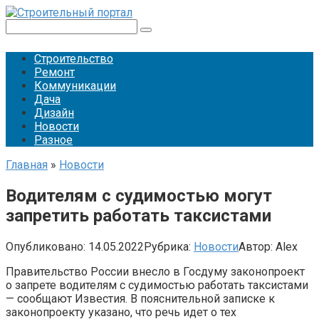
Перейти
к
Поиск:
контенту
Строительство
Ремонт
Коммуникации
Дача
Дизайн
Новости
Разное
Главная
»
Новости
Водителям с судимостью могут
запретить работать таксистами
Опубликовано:
14.05.2022
Рубрика:
Новости
Автор:
Alex
Правительство России внесло в Госдуму законопроект
о запрете водителям с судимостью работать таксистами
— сообщают Известия. В пояснительной записке к
законопроекту указано, что речь идет о тех