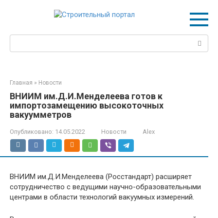
Перейти
к
контенту
Поиск:
Главная
»
Новости
ВНИИМ им.Д.И.Менделеева готов к
импортозамещению высокоточных
вакуумметров
Опубликовано:
14.05.2022
Новости
Alex
ВНИИМ им.Д.И.Менделеева (Росстандарт) расширяет
сотрудничество с ведущими научно-образовательными
центрами в области технологий вакуумных измерений.