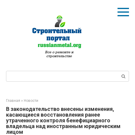
Перейти
к
контенту
Поиск:
Главная
»
Новости
В законодательство внесены изменения,
касающиеся восстановления ранее
утраченного контроля бенефициарного
владельца над иностранным юридическим
лицом