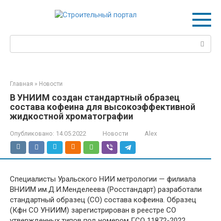
Перейти
к
контенту
Поиск:
Главная
»
Новости
В УНИИМ создан стандартный образец
состава кофеина для высокоэффективной
жидкостной хроматографии
Опубликовано:
14.05.2022
Новости
Alex
Специалисты Уральского НИИ метрологии — филиала
ВНИИМ им.Д.И.Менделеева (Росстандарт) разработали
стандартный образец (СО) состава кофеина. Образец
(Кфн СО УНИИМ) зарегистрирован в реестре СО
утвержденных типов под номером ГСО 11872-2022,