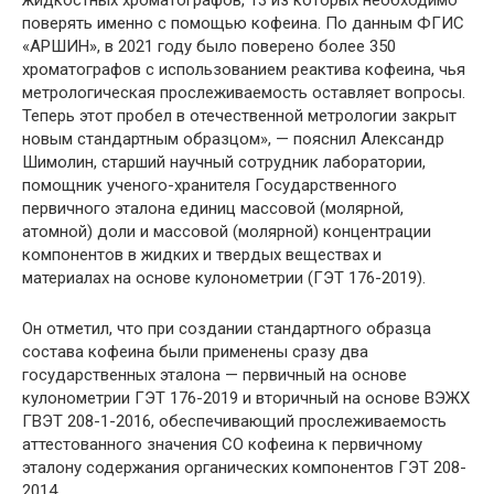
жидкостных хроматографов, 13 из которых необходимо
поверять именно с помощью кофеина. По данным ФГИС
«АРШИН», в 2021 году было поверено более 350
хроматографов с использованием реактива кофеина, чья
метрологическая прослеживаемость оставляет вопросы.
Теперь этот пробел в отечественной метрологии закрыт
новым стандартным образцом», — пояснил Александр
Шимолин, старший научный сотрудник лаборатории,
помощник ученого-хранителя Государственного
первичного эталона единиц массовой (молярной,
атомной) доли и массовой (молярной) концентрации
компонентов в жидких и твердых веществах и
материалах на основе кулонометрии (ГЭТ 176-2019).
Он отметил, что при создании стандартного образца
состава кофеина были применены сразу два
государственных эталона — первичный на основе
кулонометрии ГЭТ 176-2019 и вторичный на основе ВЭЖХ
ГВЭТ 208-1-2016, обеспечивающий прослеживаемость
аттестованного значения СО кофеина к первичному
эталону содержания органических компонентов ГЭТ 208-
2014.