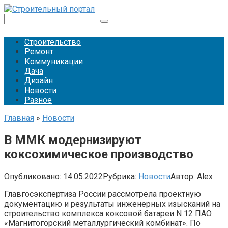
Перейти
к
Поиск:
контенту
Строительство
Ремонт
Коммуникации
Дача
Дизайн
Новости
Разное
Главная
»
Новости
В ММК модернизируют
коксохимическое производство
Опубликовано:
14.05.2022
Рубрика:
Новости
Автор:
Alex
Главгосэкспертиза России рассмотрела проектную
документацию и результаты инженерных изысканий на
строительство комплекса коксовой батареи N 12 ПАО
«Магнитогорский металлургический комбинат». По