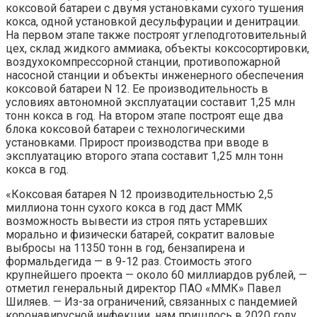
коксовой батареи с двумя установками сухого тушения
кокса, одной установкой десульфурации и денитрации.
На первом этапе также построят углеподготовительный
цех, склад жидкого аммиака, объекты коксосортировки,
воздухокомпрессорной станции, противопожарной
насосной станции и объекты инженерного обеспечения
коксовой батареи N 12. Ее производительность в
условиях автономной эксплуатации составит 1,25 млн
тонн кокса в год. На втором этапе построят еще два
блока коксовой батареи с технологическими
установками. Прирост производства при вводе в
эксплуатацию второго этапа составит 1,25 млн тонн
кокса в год.
«Коксовая батарея N 12 производительностью 2,5
миллиона тонн сухого кокса в год даст ММК
возможность вывести из строя пять устаревших
морально и физически батарей, сократит валовые
выбросы на 11350 тонн в год, бензапирена и
формальдегида — в 9-12 раз. Стоимость этого
крупнейшего проекта — около 60 миллиардов рублей, —
отметил генеральный директор ПАО «ММК» Павел
Шиляев. — Из-за ограничений, связанных с пандемией
коронавирусной инфекции, нам пришлось в 2020 году