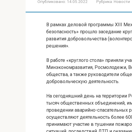
Опубликовано:
14.05.2022
Рубрика:
Новости
В рамках деловой программы XIII Ме
безопасность» прошло заседание круг
развития добровольчества (волонтерс
решения».
В работе «круглого стола» приняли уч
Минэкономразвития, Росмолодежи, В
общества, а также руководители общ
добровольческую деятельность.
На сегодняшний день на территории 
тысяч общественных объединений, им
проведении аварийно-спасательных р
осуществляют деятельность более 60
принимают участие в тушении пожар
ситуаций, последствий ДТП и оказани