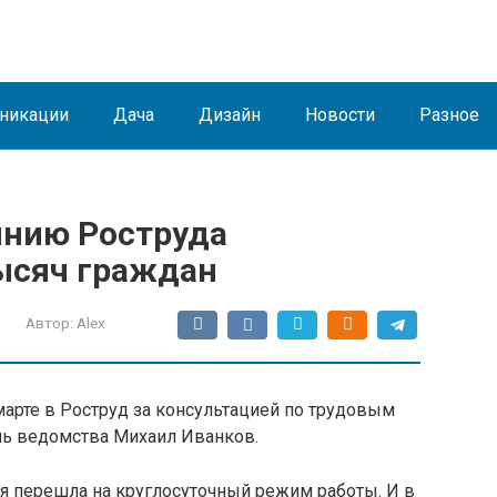
никации
Дача
Дизайн
Новости
Разное
инию Роструда
тысяч граждан
Автор:
Alex
марте в Роструд за консультацией по трудовым
ль ведомства Михаил Иванков.
я перешла на круглосуточный режим работы. И в