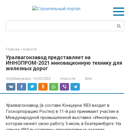
Перейти
к
контенту
Поиск:
Главная
»
Новости
Уралвагонзавод представляет на
ИННОПРОМ-2021 инновационную технику для
железных дорог
Опубликовано:
14.05.2022
Новости
Alex
Уралвагонзавод (в составе Концерна УВЗ входит в
Госкорпорацию Ростех) в 11-й раз принимает участие в
Международной промышленной выставке «Иннопром»,
которая начнёт свою работу 5 июля, в Екатеринбурге. На
стенде УВЗ выставлены перспективные изделия