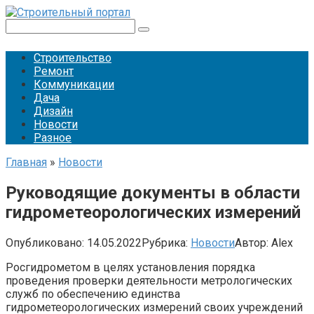
Перейти
к
Поиск:
контенту
Строительство
Ремонт
Коммуникации
Дача
Дизайн
Новости
Разное
Главная
»
Новости
Руководящие документы в области
гидрометеорологических измерений
Опубликовано:
14.05.2022
Рубрика:
Новости
Автор:
Alex
Росгидрометом в целях установления порядка
проведения проверки деятельности метрологических
служб по обеспечению единства
гидрометеорологических измерений своих учреждений