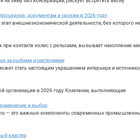
 на зиму без консервации, рискует встретить весну
процедуре, документам и срокам в 2026 году
 этап внешнеэкономической деятельности, без которого 
х при контакте колес с рельсами, вызывает накопление 
од за рыбами и растениями
может стать настоящим украшением интерьера и источник
ной организации в 2026 году Компании, выполняющие
применение и выбор
vt.ru — это важные компоненты современных промышленны
ный кластер