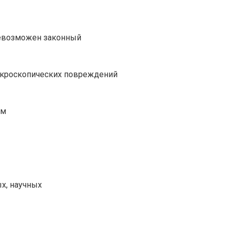
невозможен законный
микроскопических повреждений
ом
х, научных