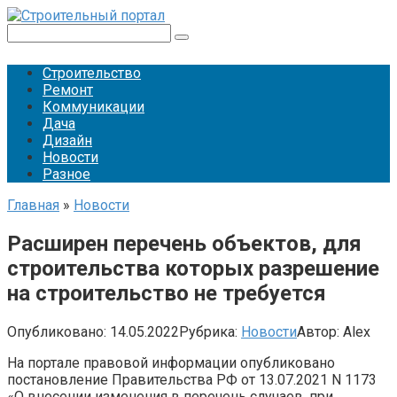
Перейти
к
Поиск:
контенту
Строительство
Ремонт
Коммуникации
Дача
Дизайн
Новости
Разное
Главная
»
Новости
Расширен перечень объектов, для
строительства которых разрешение
на строительство не требуется
Опубликовано:
14.05.2022
Рубрика:
Новости
Автор:
Alex
На портале правовой информации опубликовано
постановление Правительства РФ от 13.07.2021 N 1173
«О внесении изменения в перечень случаев, при