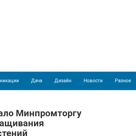
никации
Дача
Дизайн
Новости
Разное
ало Минпромторгу
ращивания
стений