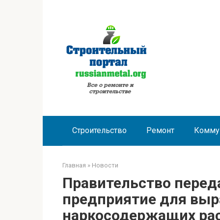
Перейти
к
контенту
Строительство
Ремонт
Комму
Главная
»
Новости
Правительство перед
предприятие для вы
наркосодержащих ра