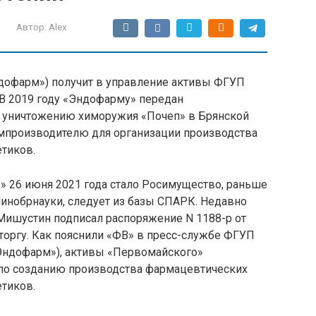
Автор:
Alex
дофарм») получит в управление активы ФГУП
 В 2019 году «Эндофарму» передан
 уничтожению химоружия «Почеп» в Брянской
мпроизводителю для организации производства
етиков.
 26 июня 2021 года стало Росимущество, раньше
инобрнауки, следует из базы СПАРК. Недавно
Мишустин подписал распоряжение N 1188-р от
торгу. Как пояснили «ФВ» в пресс-службе ФГУП
Эндофарм»), активы «Первомайского»
 по созданию производства фармацевтических
етиков.