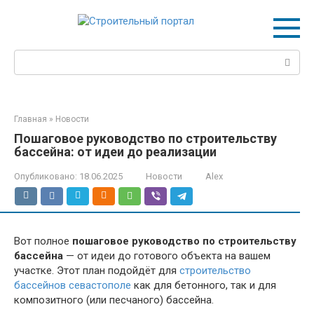
Перейти
к
контенту
Поиск:
Главная
»
Новости
Пошаговое руководство по строительству
бассейна: от идеи до реализации
Опубликовано:
18.06.2025
Новости
Alex
Вот полное
пошаговое руководство по строительству
бассейна
— от идеи до готового объекта на вашем
участке. Этот план подойдёт для
строительство
бассейнов севастополе
как для бетонного, так и для
композитного (или песчаного) бассейна.