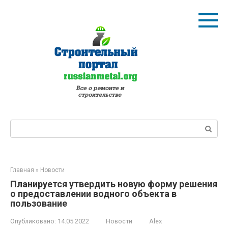
Перейти
к
контенту
Поиск:
Главная
»
Новости
Планируется утвердить новую форму решения
о предоставлении водного объекта в
пользование
Опубликовано:
14.05.2022
Новости
Alex