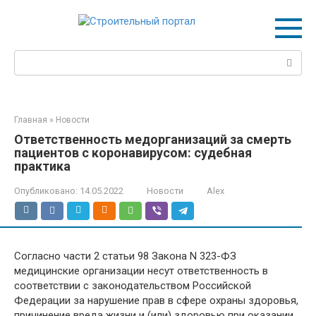
Перейти
к
контенту
Поиск:
Главная
»
Новости
Ответственность медорганизаций за смерть
пациентов с коронавирусом: судебная
практика
Опубликовано:
14.05.2022
Новости
Alex
Согласно части 2 статьи 98 Закона N 323-ФЗ
медицинские организации несут ответственность в
соответствии с законодательством Российской
Федерации за нарушение прав в сфере охраны здоровья,
причинение вреда жизни и (или) здоровью при оказании