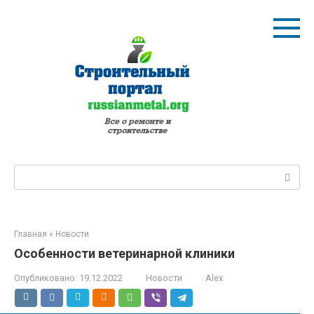
Перейти
к
контенту
Поиск:
Главная
»
Новости
Особенности ветеринарной клиники
Опубликовано:
19.12.2022
Новости
Alex