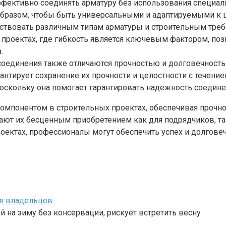
фективно соединять арматуру без использования специал
образом, чтобы быть универсальными и адаптируемыми к 
тствовать различным типам арматуры и строительным треб
роектах, где гибкость является ключевым фактором, поз
.
соединения также отличаются прочностью и долговечност
арантирует сохранение их прочности и целостности с течен
поскольку она помогает гарантировать надежность соеди
мпонентом в строительных проектах, обеспечивая прочнос
лают их бесценным приобретением как для подрядчиков, т
оектах, профессионалы могут обеспечить успех и долговеч
ля владельцев
 на зиму без консервации, рискует встретить весну