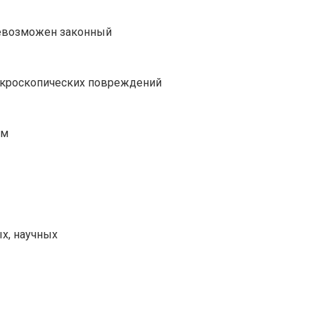
невозможен законный
микроскопических повреждений
ом
х, научных