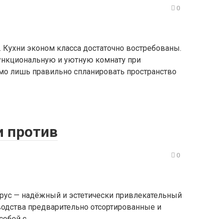
0
 Кухни эконом класса достаточно востребованы.
ункциональную и уютную комнату при
мо лишь правильно спланировать пространство
и против
0
 брус — надёжный и эстетически привлекательный
зводства предварительно отсортированные и
собой с