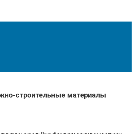
рожно-строительные материалы
нические условия Разработчиком документа является: