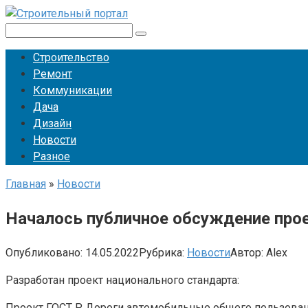
Перейти
к
Поиск:
контенту
Строительство
Ремонт
Коммуникации
Дача
Дизайн
Новости
Разное
Главная
»
Новости
Началось публичное обсуждение про
Опубликовано:
14.05.2022
Рубрика:
Новости
Автор:
Alex
Разработан проект национального стандарта:
Проект ГОСТ Р Дороги автомобильные общего пользовани