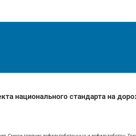
екта национального стандарта на до
я. Смеси горячие асфальтобетонные и асфальтобетон. Тех