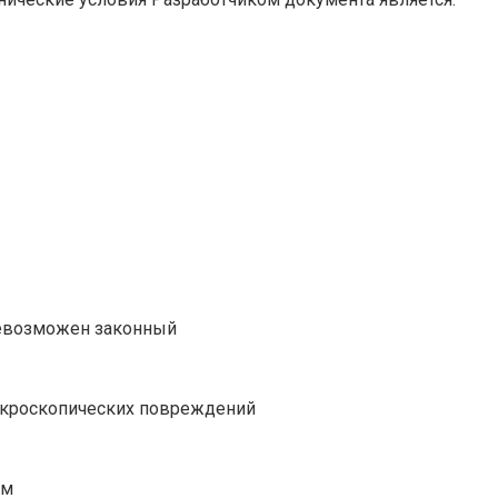
невозможен законный
микроскопических повреждений
ом