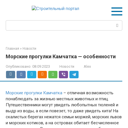
Перейти
к
контенту
Поиск:
Главная
»
Новости
Морские прогулки Камчатка — особенности
Опубликовано:
08.09.2023
Новости
Alex
Морские прогулки Камчатка
– отличная возможность
понаблюдать за жизнью местных животных и птиц.
Путешественники могут увидеть любопытных тюленей и
выдр из воды, а если повезет, то даже увидеть кита! На
скалистых берегах нежатся семьи моржей, морских львов
и морских котиков, а на островах обитает бесчисленное