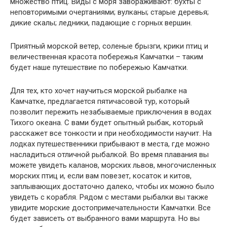
множество птиц. Виды с моря завораживают: бухты с
неповторимыми очертаниями; вулканы; старые деревья;
дикие скалы; ледники, падающие с горных вершин.
Приятный морской ветер, соленые брызги, крики птиц и
величественная красота побережья Камчатки – таким
будет наше путешествие по побережью Камчатки.
Для тех, кто хочет научиться морской рыбалке на
Камчатке, предлагается пятичасовой тур, который
позволит пережить незабываемые приключения в водах
Тихого океана. С вами будет опытный рыбак, который
расскажет все тонкости и при необходимости научит. На
лодках путешественники прибывают в места, где можно
насладиться отличной рыбалкой. Во время плавания вы
можете увидеть каланов, морских львов, многочисленных
морских птиц и, если вам повезет, косаток и китов,
заплывающих достаточно далеко, чтобы их можно было
увидеть с корабля. Рядом с местами рыбалки вы также
увидите морские достопримечательности Камчатки. Все
будет зависеть от выбранного вами маршрута. Но вы