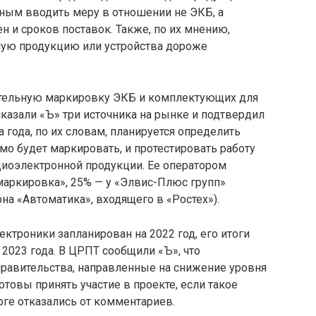
чным вводить меру в отношении не ЭКБ, а
ен и сроков поставок. Также, по их мнению,
ную продукцию или устройства дороже
ательную маркировку ЭКБ и комплектующих для
сказали «Ъ» три источника на рынке и подтвердил
 года, по их словам, планируется определить
о будет маркировать, и протестировать работу
иоэлектронной продукции. Ее оператором
аркировка», 25% — у «Элвис-Плюс групп»
на «Автоматика», входящего в «Ростех»).
троники запланирован на 2022 год, его итоги
 2023 года. В ЦРПТ сообщили «Ъ», что
авительства, направленные на снижение уровня
отовы принять участие в проекте, если такое
ге отказались от комментариев.