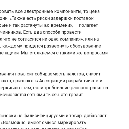
ровать все электронные компоненты, то цена
 они. «Также есть риски задержки поставок
рые и так растянуты во времени», — полагает
чинников. Есть два способа провести
 что не согласится ни одна компания», или на
м, каждому придется развернуть оборудование
е ящики. Мы столкнемся с такими же вопросами,
ивания повысит собираемость налогов, снизит
акта, признают в Ассоциации разработчиков и
черкивают там, если требование распространят на
исчисляется сотнями тысяч, это грозит
тически не фальсифицируемый товар, добавляет
 «Возможно, имеет смысл маркировать