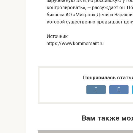
зарубежную ЭКБ, но российскую у гос
контролировать», — рассуждает он. П
бизнеса АО «Микрон» Дениса Варакси
которой существенно превышает цену
Источник:
https://www.kommersant.ru
Понравилась стать
Вам также мо