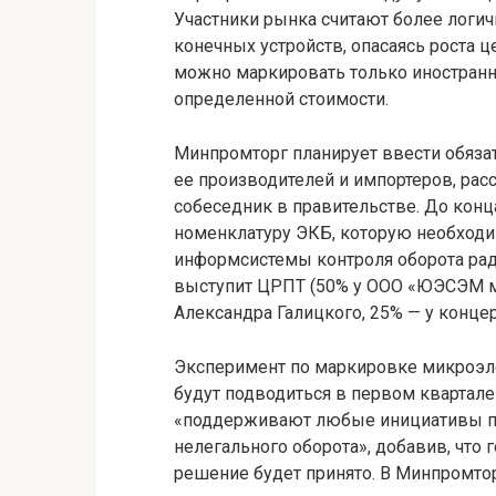
Участники рынка считают более логи
конечных устройств, опасаясь роста ц
можно маркировать только иностран
определенной стоимости.
Минпромторг планирует ввести обяз
ее производителей и импортеров, рас
собеседник в правительстве. До конца
номенклатуру ЭКБ, которую необходим
информсистемы контроля оборота рад
выступит ЦРПТ (50% у ООО «ЮЭСЭМ м
Александра Галицкого, 25% — у концер
Эксперимент по маркировке микроэлек
будут подводиться в первом квартале
«поддерживают любые инициативы пр
нелегального оборота», добавив, что г
решение будет принято. В Минпромтор