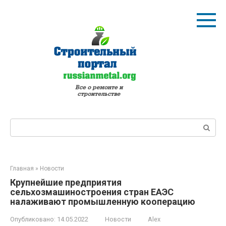
Перейти
к
контенту
Поиск:
Главная
»
Новости
Крупнейшие предприятия
сельхозмашиностроения стран ЕАЭС
налаживают промышленную кооперацию
Опубликовано:
14.05.2022
Новости
Alex