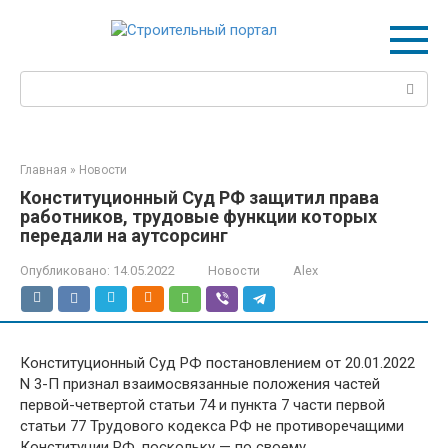
Перейти
к
контенту
Поиск:
Главная
»
Новости
Конституционный Суд РФ защитил права
работников, трудовые функции которых
передали на аутсорсинг
Опубликовано:
14.05.2022
Новости
Alex
Конституционный Суд РФ постановлением от 20.01.2022
N 3-П признал взаимосвязанные положения частей
первой-четвертой статьи 74 и пункта 7 части первой
статьи 77 Трудового кодекса РФ не противоречащими
Конституции РФ, поскольку — по своему