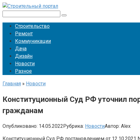
Перейти
к
Поиск:
контенту
Строительство
Ремонт
Коммуникации
Дача
Дизайн
Новости
Разное
Главная
»
Новости
Конституционный Суд РФ уточнил по
гражданам
Опубликовано:
14.05.2022
Рубрика:
Новости
Автор:
Alex
Конституционный Суд РФ постановлением от 12.10.2021 N 