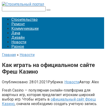
Перейти
к
Поиск:
контенту
Строительство
Ремонт
Коммуникации
Дача
Дизайн
Новости
Разное
Главная
»
Новости
Как играть на официальном сайте
Фреш Казино
Опубликовано:
28.01.2021
Рубрика:
Новости
Автор:
Alex
Fresh Casino — популярная онлайн-платформа для
азартных игр, которая предлагает игрокам широкий
выбор игр. Чтобы играть в
официальный сайт Фреш
Казино
, сначала необходимо создать учетную запись.