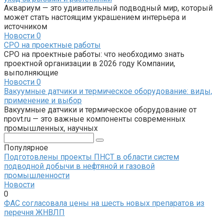
Аквариум — это удивительный подводный мир, который
может стать настоящим украшением интерьера и
источником
Новости
0
СРО на проектные работы
СРО на проектные работы: что необходимо знать
проектной организации в 2026 году Компании,
выполняющие
Новости
0
Вакуумные датчики и термическое оборудование: виды,
применение и выбор
Вакуумные датчики и термическое оборудование от
npovt.ru — это важные компоненты современных
промышленных, научных
Поиск:
Популярное
Подготовлены проекты ПНСТ в области систем
подводной добычи в нефтяной и газовой
промышленности
Новости
0
ФАС согласовала цены на шесть новых препаратов из
перечня ЖНВЛП