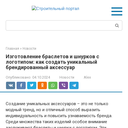
Перейти
к
контенту
Поиск:
Главная
»
Новости
Изготовление браслетов и шнурков с
логотипом: как создать уникальный
брендированный аксессуар
Опубликовано:
04.10.2024
Новости
Alex
Создание уникальных аксессуаров – это не только
модный тренд, но и отличный способ выразить
индивидуальность и повысить узнаваемость бренда.
Среди множества таких изделий особое внимание
заслуживают браслеты и шнурки с логотипом. Эти