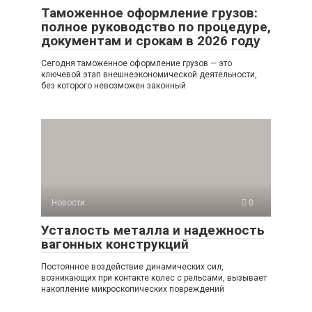
Таможенное оформление грузов:
полное руководство по процедуре,
документам и срокам в 2026 году
Сегодня таможенное оформление грузов — это
ключевой этап внешнеэкономической деятельности,
без которого невозможен законный
Новости
0
Усталость металла и надежность
вагонных конструкций
Постоянное воздействие динамических сил,
возникающих при контакте колес с рельсами, вызывает
накопление микроскопических повреждений