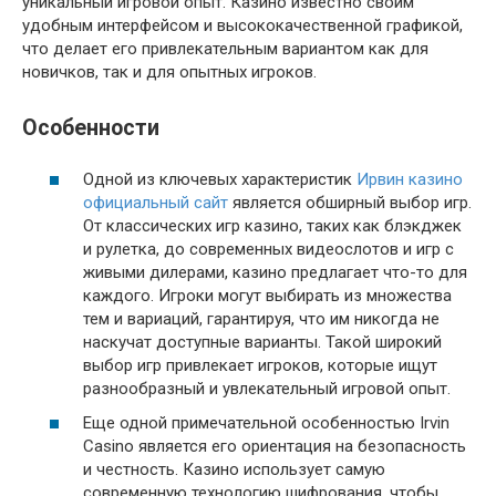
уникальный игровой опыт. Казино известно своим
удобным интерфейсом и высококачественной графикой,
что делает его привлекательным вариантом как для
новичков, так и для опытных игроков.
Особенности
Одной из ключевых характеристик
Ирвин казино
официальный сайт
является обширный выбор игр.
От классических игр казино, таких как блэкджек
и рулетка, до современных видеослотов и игр с
живыми дилерами, казино предлагает что-то для
каждого. Игроки могут выбирать из множества
тем и вариаций, гарантируя, что им никогда не
наскучат доступные варианты. Такой широкий
выбор игр привлекает игроков, которые ищут
разнообразный и увлекательный игровой опыт.
Еще одной примечательной особенностью Irvin
Casino является его ориентация на безопасность
и честность. Казино использует самую
современную технологию шифрования, чтобы