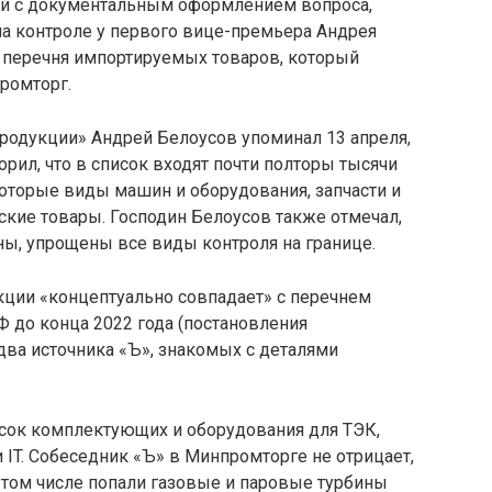
ый с документальным оформлением вопроса,
 на контроле у первого вице-премьера Андрея
е перечня импортируемых товаров, который
ромторг.
родукции» Андрей Белоусов упоминал 13 апреля,
рил, что в список входят почти полторы тысячи
оторые виды машин и оборудования, запчасти и
ские товары. Господин Белоусов также отмечал,
ны, упрощены все виды контроля на границе.
кции «концептуально совпадает» с перечнем
Ф до конца 2022 года (постановления
 два источника «Ъ», знакомых с деталями
ок комплектующих и оборудования для ТЭК,
и IT. Собеседник «Ъ» в Минпромторге не отрицает,
в том числе попали газовые и паровые турбины