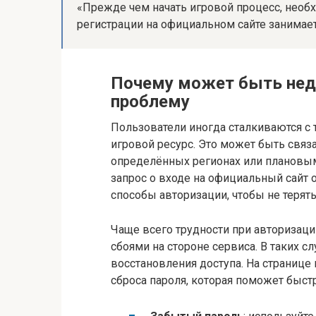
«Прежде чем начать игровой процесс, необх
регистрации на официальном сайте занимает
Почему может быть недо
проблему
Пользователи иногда сталкиваются с 
игровой ресурс. Это может быть связ
определённых регионах или плановым
запрос о входе на официальный сайт 
способы авторизации, чтобы не терять
Чаще всего трудности при авторизац
сбоями на стороне сервиса. В таких 
восстановления доступа. На странице
сброса пароля, которая поможет быст