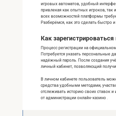
игровых автоматов, удобный интерфе
привлекая как опытных игроков, так 
всех возможностей платформы требуе
Разберёмся, как это сделать быстро и
Как зарегистрироваться 
Процесс регистрации на официальном 
Потребуется указать персональные да
надёжный пароль. После создания учё
личный кабинет, позволяющий получи
В личном кабинете пользователь мож
средства удобными методами, участво
отслеживать историю своих ставок и 
от администрации онлайн-казино .