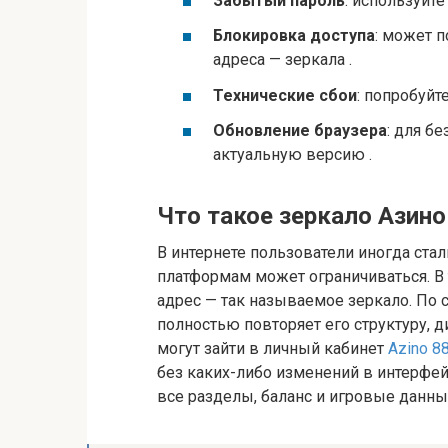
Забытый пароль
: используйт
Блокировка доступа
: может 
адреса — зеркала .
Технические сбои
: попробуйт
Обновление браузера
: для б
актуальную версию .
Что такое зеркало Азино
В интернете пользователи иногда стал
платформам может ограничиваться. В 
адрес — так называемое зеркало. По с
полностью повторяет его структуру, 
могут зайти в личный кабинет
Azino 8
без каких-либо изменений в интерфейс
все разделы, баланс и игровые данны