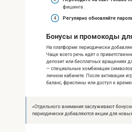
фишинга .
Регулярно обновляйте парол
Бонусы и промокоды для
На платформе периодически добавляю
Чаще всего речь идёт о приветственн
депозит или бесплатных вращениях дл
— специальные комбинации символов,
личном кабинете. После активации иг
баланс, фриспины или доступ к време
«Отдельного внимания заслуживают бонусны
периодически добавляются акции для новых 