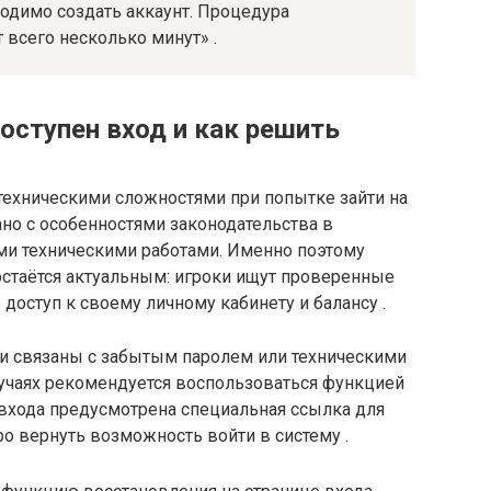
одимо создать аккаунт. Процедура
 всего несколько минут» .
ступен вход и как решить
техническими сложностями при попытке зайти на
ано с особенностями законодательства в
и техническими работами. Именно поэтому
остаётся актуальным: игроки ищут проверенные
 доступ к своему личному кабинету и балансу .
ии связаны с забытым паролем или техническими
случаях рекомендуется воспользоваться функцией
 входа предусмотрена специальная ссылка для
ро вернуть возможность войти в систему .