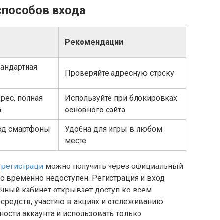
способов входа
Рекомендации
тандартная
Проверяйте адресную строку
рес, полная
Используйте при блокировках
а
основного сайта
од смартфоны
Удобна для игры в любом
месте
 регистраци
можно получить через официальный
рс временно недоступен. Регистрация и вход
ичный кабинет открывает доступ ко всем
средств, участию в акциях и отслеживанию
ности аккаунта и использовать только