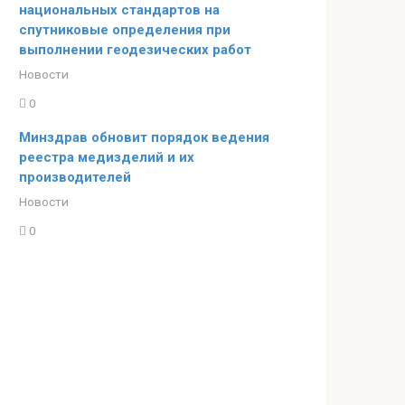
национальных стандартов на
спутниковые определения при
выполнении геодезических работ
Новости
0
Минздрав обновит порядок ведения
реестра медизделий и их
производителей
Новости
0