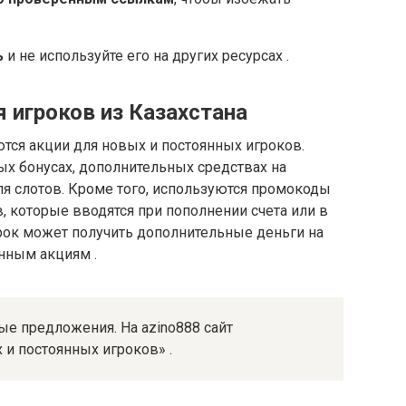
ь
и не используйте его на других ресурсах .
 игроков из Казахстана
тся акции для новых и постоянных игроков.
ых бонусах, дополнительных средствах на
я слотов. Кроме того, используются промокоды
 которые вводятся при пополнении счета или в
рок может получить дополнительные деньги на
нным акциям .
е предложения. На azino888 сайт
и постоянных игроков» .