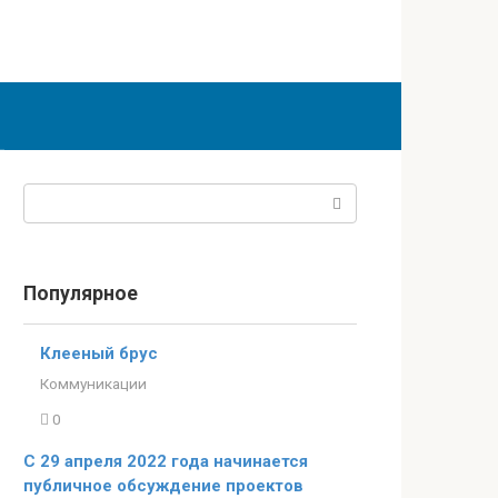
Поиск:
Популярное
Клееный брус
Коммуникации
0
С 29 апреля 2022 года начинается
публичное обсуждение проектов