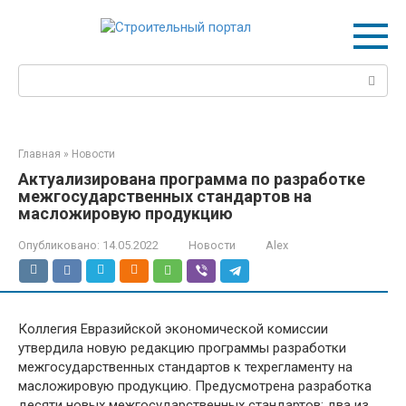
Перейти
к
контенту
Поиск:
Главная
»
Новости
Актуализирована программа по разработке
межгосударственных стандартов на
масложировую продукцию
Опубликовано:
14.05.2022
Новости
Alex
Коллегия Евразийской экономической комиссии
утвердила новую редакцию программы разработки
межгосударственных стандартов к техрегламенту на
масложировую продукцию. Предусмотрена разработка
десяти новых межгосударственных стандартов: два из