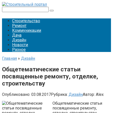
Перейти
к
Поиск:
контенту
Строительство
Ремонт
Коммуникации
Дача
Дизайн
Новости
Разное
Главная
»
Дизайн
Общетематические статьи
посвященные ремонту, отделке,
строительству
Опубликовано:
03.08.2017
Рубрика:
Дизайн
Автор:
Alex
Общетематические статьи
посвященные ремонту,
отделке, строительству.