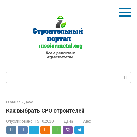
Перейти
к
контенту
Поиск:
Главная
»
Дача
Как выбрать СРО строителей
Опубликовано:
15.10.2020
Дача
Alex