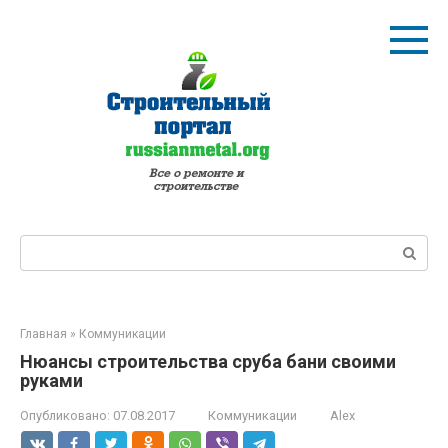
Перейти
к
контенту
Поиск:
Главная
»
Коммуникации
Нюансы строительства сруба бани своими
руками
Опубликовано:
07.08.2017
Коммуникации
Alex